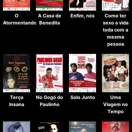
O
A Casa de
Enfim, nós
Como ter
Atormentando
Benedita
sexo a vida
toda com a
mesma
pessoa
Terça
No Gogó do
Solo Junto
Uma
Insana
Paulinho
Viagem no
Tempo