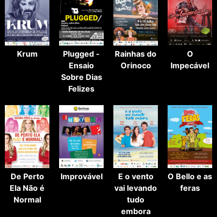
Krum
Plugged -
Rainhas do
O
Ensaio
Orinoco
Impecável
Sobre Dias
Felizes
De Perto
Improvável
E o vento
O Bello e as
Ela Não é
vai levando
feras
Normal
tudo
embora