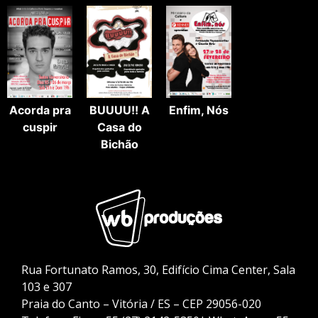
Acorda pra
Enfim, Nós
BUUUU!! A
cuspir
Casa do
Bichão
Rua Fortunato Ramos, 30, Edifício Cima Center, Sala
103 e 307
Praia do Canto – Vitória / ES – CEP 29056-020