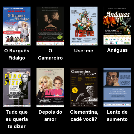
Anáguas
O Burguês
O
Use-me
Fidalgo
Camareiro
Tudo que
Depois do
Clementina,
Lente de
eu queria
amor
cadê você?
aumento
te dizer