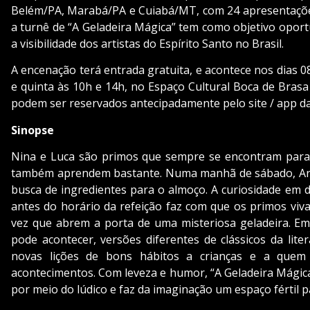
Belém/PA, Marabá/PA e Cuiabá/MT, com 24 apresentações
a turnê de “A Geladeira Mágica” tem como objetivo oportu
a visibilidade dos artistas do Espírito Santo no Brasil.
A encenação terá entrada gratuita, e acontece nos dias 0
e quinta às 10h e 14h, no Espaço Cultural Boca de Brasa
podem ser reservados antecipadamente pelo site / app da
Sinopse
Nina e Luca são primos que sempre se encontram para 
também aprendem bastante. Numa manhã de sábado, Arle
busca de ingredientes para o almoço. A curiosidade em d
antes do horário da refeição faz com que os primos vi
vez que abrem a porta de uma misteriosa geladeira. E
pode acontecer, versões diferentes de clássicos da lite
novas lições de bons hábitos a crianças e a que
acontecimentos. Com leveza e humor, “A Geladeira Mágic
por meio do lúdico e faz da imaginação um espaço fértil par