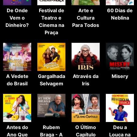
De Onde
Festival de
Arte e
60 Dias de
Vem o
Teatro e
Cultura
Neblina
Dinheiro?
Cinema na
Para Todos
Praça
A Vedete
Gargalhada
Através da
Misery
do Brasil
Selvagem
Iris
Antes do
Rubem
O Último
Deu a
Ano Que
Braga - A
Capítulo
Louca na