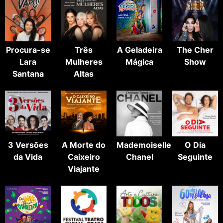
Procura-se
Três
A Geladeira
The Cher
Lara
Mulheres
Mágica
Show
Santana
Altas
3 Versões
A Morte do
Mademoiselle
O Dia
da Vida
Caixeiro
Chanel
Seguinte
Viajante