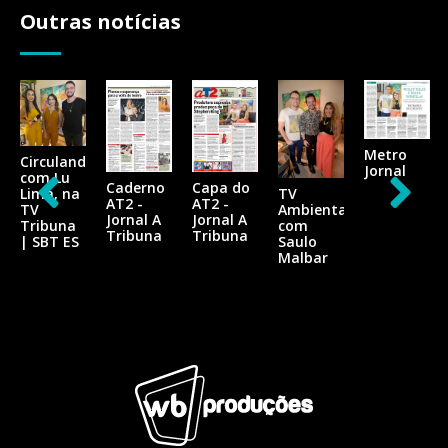
Outras notícias
Metro
Circulando
Jornal
com Lu
Caderno
Capa do
Lima, na
TV
AT2 -
AT2 -
TV
Ambiental
Jornal A
Jornal A
Tribuna
com
Tribuna
Tribuna
| SBT ES
Saulo
Malbar