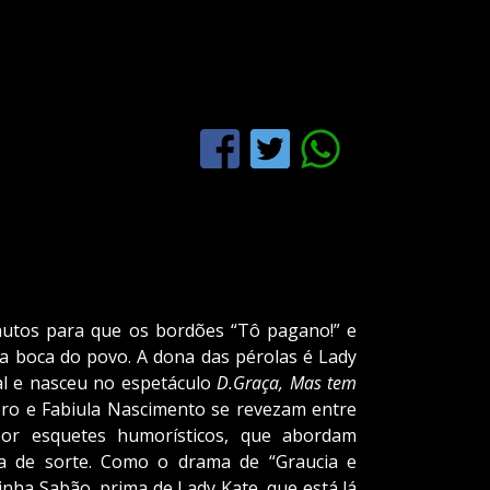
utos para que os bordões “Tô pagano!” e
na boca do povo. A dona das pérolas é Lady
l e nasceu no espetáculo
D.Graça, Mas tem
oro e Fabiula Nascimento se revezam entre
or esquetes humorísticos, que abordam
ta de sorte. Como o drama de “Graucia e
linha Sabão, prima de Lady Kate, que está lá