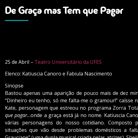
De Graça mas Tem que Pagar
25 de Abril –
Teatro Universitário da UFES
Elenco: Katiuscia Canoro e Fabiula Nascimento
Sinopse
Bastou apenas uma aparição de pouco mais de dez min
“Dinheiro eu tenho, só me falta-me o gramour!” caísse 
Kate, personagem que estreou no programa Zorra Tota
que pagar..
.onde a graça está já no nome. Katiuscia Can
várias personagens do nosso cotidiano. Composto p
situações que vão desde problemas domésticos a fal
Grauciane” (uma dupla musical criada pelas atrizes), Shei