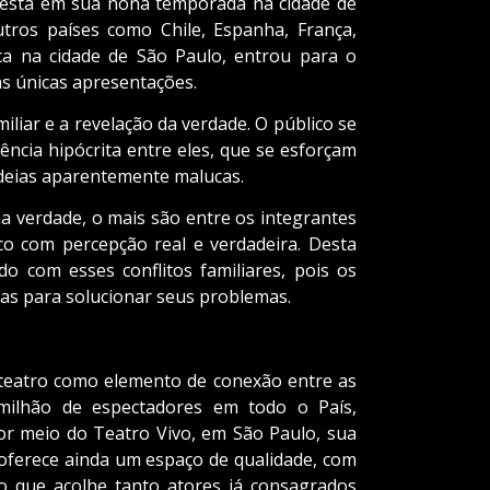
está em sua nona temporada na cidade de
tros países como Chile, Espanha, França,
ca na cidade de São Paulo, entrou para o
uas únicas apresentações.
iliar e a revelação da verdade. O público se
ência hipócrita entre eles, que se esforçam
 ideias aparentemente malucas.
na verdade, o mais são entre os integrantes
nico com percepção real e verdadeira. Desta
 com esses conflitos familiares, pois os
s para solucionar seus problemas.
o teatro como elemento de conexão entre as
milhão de espectadores em todo o País,
or meio do Teatro Vivo, em São Paulo, sua
a oferece ainda um espaço de qualidade, com
o que acolhe tanto atores já consagrados