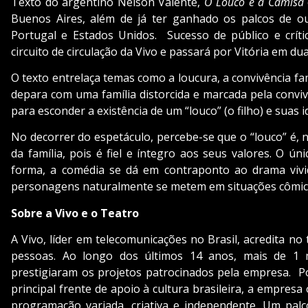
Texto do argentino Nélson Valente,
O Louco e a Camisa
Buenos Aires, além de já ter ganhado os palcos de ou
Portugal e Estados Unidos. Sucesso de público e críti
circuito de circulação da Vivo e passará por Vitória em d
O texto entrelaça temas como a loucura, a convivência fam
depara com uma família distorcida e marcada pela conviv
para esconder a existência de um “louco” (o filho) e suas
No decorrer do espetáculo, percebe-se que o “louco” é, 
da família, pois é fiel e íntegro aos seus valores. O ú
forma, a comédia se dá em contraponto ao drama vivido
personagens naturalmente se metem em situações cômica
Sobre a Vivo e o Teatro
A Vivo, líder em telecomunicações no Brasil, acredita n
pessoas. Ao longo dos últimos 14 anos, mais de 1 
prestigiaram os projetos patrocinados pela empresa. P
principal frente de apoio à cultura brasileira, a empres
programação variada, criativa e independente. Um palc